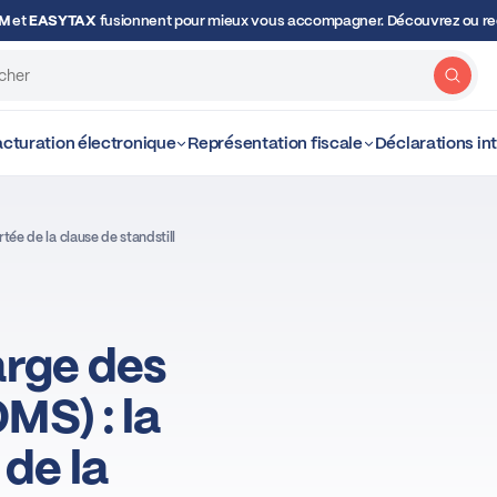
OM
et
EASYTAX
fusionnent pour mieux vous accompagner. Découvrez ou red
Rech
cturation électronique
Représentation fiscale
Déclarations i
ée de la clause de standstill
arge des
MS) : la
 de la