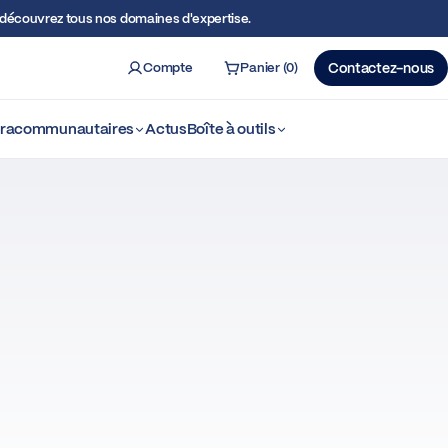
écouvrez tous nos domaines d'expertise.
Compte
Panier (0)
Contactez-nous
ercher
ntracommunautaires
Actus
Boîte à outils