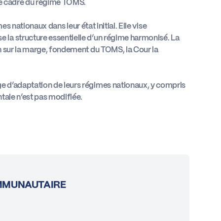
 le cadre du régime TOMS.
es nationaux dans leur état initial. Elle vise
la structure essentielle d’un régime harmonisé. La
n sur la marge, fondement du TOMS, la Cour la
e d’adaptation de leurs régimes nationaux, y compris
tale n’est pas modifiée.
MMUNAUTAIRE