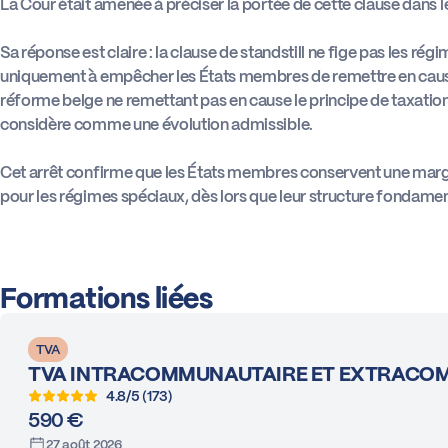
La Cour était amenée à préciser la portée de cette clause dans
Sa réponse est claire : la clause de standstill ne fige pas les régim
uniquement à empêcher les États membres de remettre en cause 
réforme belge ne remettant pas en cause le principe de taxatio
considère comme une évolution admissible.
Cet arrêt confirme que les États membres conservent une marg
pour les régimes spéciaux, dès lors que leur structure fondamen
Formations liées
TVA
TVA INTRACOMMUNAUTAIRE ET EXTRACO
4.8/5 (173)
590 €
27 août 2026