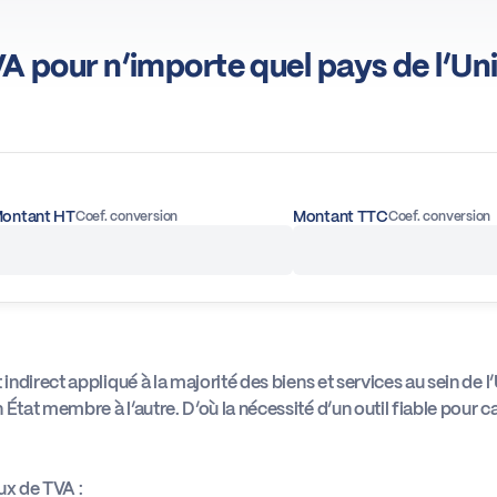
A pour n’importe quel pays de l’U
ontant HT
Montant TTC
Coef. conversion
Coef. conversion
 indirect appliqué à la majorité des biens et services au sein d
État membre à l’autre. D’où la nécessité d’un outil fiable pour c
ux de TVA :