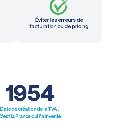
Éviter les erreurs de
facturation ou de pricing
1954
Date de création de la TVA .
C'est la France qui l'a inventé
...