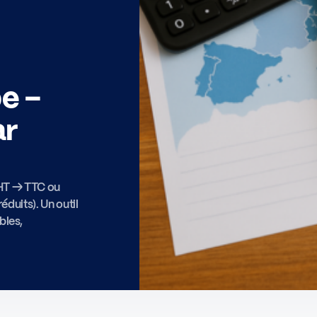
e –
ar
 HT → TTC ou
éduits). Un outil
bles,