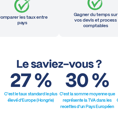
Gagner du temps sur
omparer les taux entre
vos devis et process
pays
comptables
Le saviez-vous ?
27 %
30 %
C'est le taux standard le plus
C'est la somme moyenne que
élevé d'Europe (Hongrie)
représente la TVA dans les
recettes d'un Pays Européen