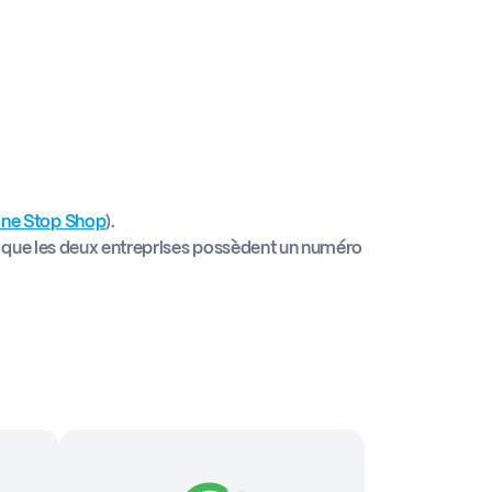
ne Stop Shop
).
ion que les deux entreprises possèdent un numéro