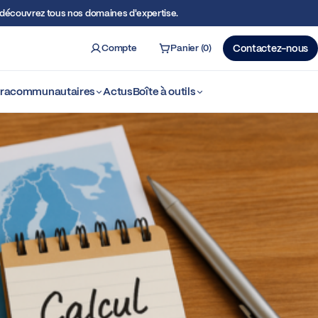
écouvrez tous nos domaines d'expertise.
Compte
Panier (0)
Contactez-nous
ercher
ntracommunautaires
Actus
Boîte à outils