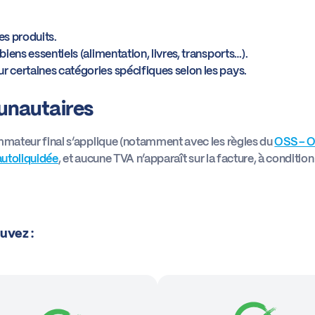
es produits.
biens essentiels (alimentation, livres, transports…).
r certaines catégories spécifiques selon les pays.
unautaires
mmateur final s’applique (notamment avec les règles du
OSS – O
autoliquidée
, et aucune TVA n’apparaît sur la facture, à condit
uvez :