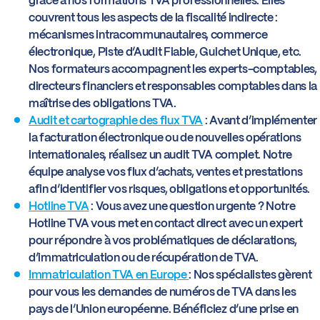
grâce à nos formations TVA professionnelles. Elles
couvrent tous les aspects de la fiscalité indirecte :
mécanismes intracommunautaires, commerce
électronique, Piste d’Audit Fiable, Guichet Unique, etc.
Nos formateurs accompagnent les experts-comptables,
directeurs financiers et responsables comptables dans la
maîtrise des obligations TVA.
Audit et cartographie des flux TVA
: Avant d’implémenter
la facturation électronique ou de nouvelles opérations
internationales, réalisez un audit TVA complet. Notre
équipe analyse vos flux d’achats, ventes et prestations
afin d’identifier vos risques, obligations et opportunités.
Hotline TVA
: Vous avez une question urgente ? Notre
Hotline TVA vous met en contact direct avec un expert
pour répondre à vos problématiques de déclarations,
d’immatriculation ou de récupération de TVA.
Immatriculation TVA en Europe
: Nos spécialistes gèrent
pour vous les demandes de numéros de TVA dans les
pays de l’Union européenne. Bénéficiez d’une prise en