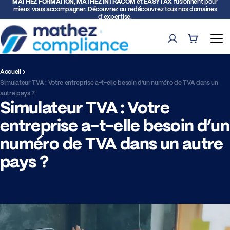
MATHEZ FORMATION, MATHEZ INTRACOM
et
EASYTAX
fusionnent pour
mieux vous accompagner. Découvrez ou redécouvrez tous nos domaines
d'expertise.
Compte
Panier (0)
Ouv
Accueil
Rech
Simulateur TVA : Votre entreprise a-t-elle besoin d’un numéro de TVA dans un
autre pays ?
Simulateur TVA : Votre
Formations
entreprise a-t-elle besoin d’un
Expertise TVA et Douane
numéro de TVA dans un autre
pays ?
Facturation électronique
Représentation fiscale
Déclarations intracommunautaires