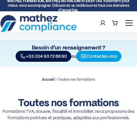
MATHEZ FORMATION, MATHEZ INTRACOM
et
EASYTAX
fusionnent pour
mieux vous accompagner. Découvrez ou redécouvrez tous nos domaines
d'expertise.
Compte
Panier (0)
Ouv
Besoin d’un renseignement ?
Rech
ou
+33 (0)4 93 72 66 90
Contactez-moi
Formations
Expertise TVA et Douane
Accueil
Toutes nos formations
Facturation électronique
Toutes nos formations
Formations TVA, douane, fiscalité et immobilier: nous proposons des
Représentation fiscale
formations pointues et pratiques, adaptées aux professionnels.
Déclarations intracommunautaires