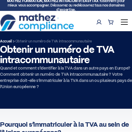
MATHEZ FORMATION, MATHEZ INTRACOM
et
EASYTAX
fusionnent pour
mieux vous accompagner. Découvrez ou redécouvrez tous nos domaines
d'expertise.
Compte
Panier (0)
Ouv
Accueil
Obtenir un numéro de TVA intracommunautaire
Obtenir un numéro de TVA
Rech
intracommunautaire
Formations
Quand et comment s'identifier à la TVA dans un autre pays en Europe?
Comment obtenir un numéro de TVA intracommunautaire ? Votre
Expertise TVA et Douane
entreprise doit-elle s’immatriculer à la TVA dans un ou plusieurs pays de
l’Union européenne ?
Facturation électronique
Représentation fiscale
Pourquoi s’immatriculer à la TVA au sein de
Déclarations intracommunautaires