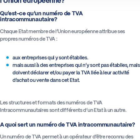
l’Union européenne?
Qu’est-ce qu’un numéro de TVA
Actus
intracommunautaire?
Chaque Etat membre de l’Union européenne attribue ses
Boîte à outils
propres numéros de TVA :
aux entreprises qui y sont établies.
mais aussi à des entreprises qui n’y sont pas établies, mais
doivent déclarer et/ou payer la TVA liée à leur activité
d’achat ou vente dans cet Etat.
Les structures et formats des numéros de TVA
intracommunautaires sont différents d’un Etat à un autre.
A quoi sert un numéro de TVA intracommunautaire?
Un numéro de TVA permet à un opérateur d’être reconnu des