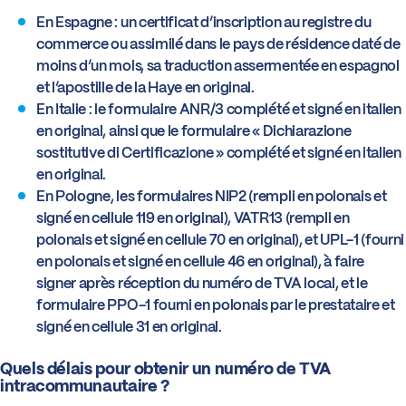
En Espagne : un certificat d’inscription au registre du
commerce ou assimilé dans le pays de résidence daté de
moins d’un mois, sa traduction assermentée en espagnol
et l’apostille de la Haye en original.
En Italie : le formulaire ANR/3 complété et signé en italien
en original, ainsi que le formulaire « Dichiarazione
sostitutive di Certificazione » complété et signé en italien
en original.
En Pologne, les formulaires NIP2 (rempli en polonais et
signé en cellule 119 en original), VATR13 (rempli en
polonais et signé en cellule 70 en original), et UPL-1 (fourni
en polonais et signé en cellule 46 en original), à faire
signer après réception du numéro de TVA local, et le
formulaire PPO-1 fourni en polonais par le prestataire et
signé en cellule 31 en original.
Quels délais pour obtenir un numéro de TVA
intracommunautaire ?