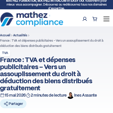
MATHEZ FORMATION, MATHEZ INTRACOM
et
EASYTAX
fusionnent pour
mieux vous accompagner. Découvrez ou redécouvrez tous nos domaines
d'expertise.
Compte
Panier (0)
Ouv
Accueil
Actualités
Rech
France : TVA et dépenses publicitaires – Vers un assouplissement du droit à
déduction des biens distribués gratuitement
Formations
TVA
France : TVA et dépenses
publicitaires – Vers un
Expertise TVA et Douane
assouplissement du droit à
déduction des biens distribués
Facturation électronique
gratuitement
Représentation fiscale
15 mai 2026
2 minutes de lecture
Ines Assante
Partager
Déclarations intracommunautaires