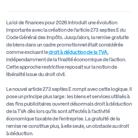
Actus
La loi de finances pour 2026 introduit une évolution
importante avec la création de l’article 273 septies E du
Boîte à outils
Code Général des Impôts. Jusqu’alors, la remise gratuite
de biens dans un cadre promotionnel était considérée
comme excluant le
droit à déduction de la TVA
,
indépendamment de la finalité économique de l’action.
Cette approche restrictive reposait sur la notion de
libéralité issue du droit civil.
Le nouvel article 273 septies E rompt avec cette logique. Il
pose un principe plus large : les biens et services utilisés à
des fins publicitaires ouvrent désormais droit à déduction
de la TVA dès lors qu’ils sont affectés à l’activité
économique taxable de l’entreprise. La gratuité de la
remise ne constitue plus, à elle seule, un obstacle au droit
à déduction.