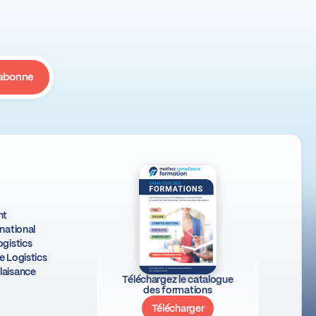
ht
national
gistics
e Logistics
laisance
Téléchargez le catalogue
des formations
Télécharger