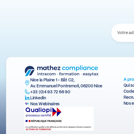
A pr
Nice la Plaine 1 - Bât C2,
Qui 
Av. Emmanuel Pontremoli, 06200 Nice
Code
+33 (0)4 93 72 66 90
Recr
Linkedin
Nos e
Nos Webinaires