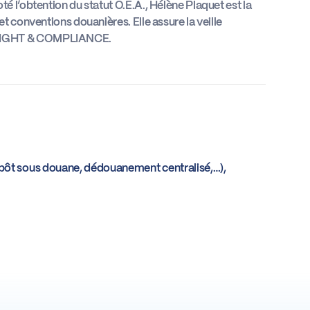
 l’obtention du statut O.E.A., Hélène Plaquet est la
t conventions douanières. Elle assure la veille
REIGHT & COMPLIANCE.
repôt sous douane, dédouanement centralisé,…),