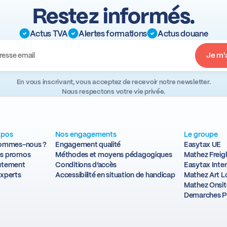
Restez informés.
Actus TVA
Alertes formations
Actus douane
En vous inscrivant, vous acceptez de recevoir notre newsletter.
Nous respectons votre vie privée.
opos
Nos engagements
Le groupe
sommes-nous ?
Engagement qualité
Easytax UE
s promos
Méthodes et moyens pédagogiques
Mathez Freig
utement
Conditions d’accès
Easytax Inter
xperts
Accessibilité en situation de handicap
Mathez Art Lo
Mathez Onsit
Demarches P