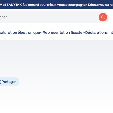
OM
et
EASYTAX
fusionnent pour mieux vous accompagner. Découvrez ou red
Rech
cturation électronique
Représentation fiscale
Déclarations i
Partager