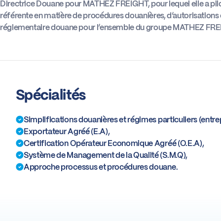
Directrice Douane pour MATHEZ FREIGHT, pour lequel elle a piloté
référente en matière de procédures douanières, d’autorisations e
réglementaire douane pour l’ensemble du groupe MATHEZ F
Spécialités
Simplifications douanières et régimes particuliers (ent
Exportateur Agréé (E.A),
Certification Opérateur Economique Agréé (O.E.A),
Système de Management de la Qualité (S.M.Q),
Approche processus et procédures douane.