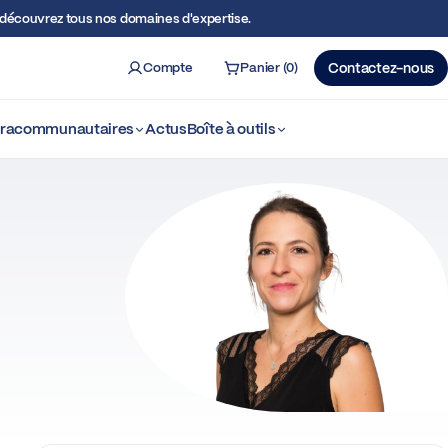
écouvrez tous nos domaines d'expertise.
Compte
Panier (0)
Contactez-nous
ercher
ntracommunautaires
Actus
Boîte à outils