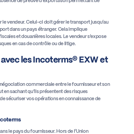
l’absence de preuve d’exportation permettant de
r le vendeur. Celui-ci doit gérer le transport jusqu’au
import dans un pays étranger. Cela implique
iscales et douanières locales. Le vendeur s’expose
sques en cas de contrôle ou de litige.
 avec les Incoterms® EXW et
 négociation commerciale entre le fournisseur et son
out en sachant qu’ils présentent des risques
ra de sécuriser vos opérations en connaissance de
Incoterms
ns le pays du fournisseur. Hors de l’Union