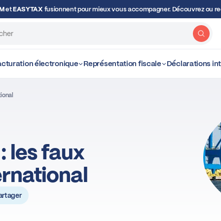
OM
et
EASYTAX
fusionnent pour mieux vous accompagner. Découvrez ou red
Rech
cturation électronique
Représentation fiscale
Déclarations i
ional
 les faux
rnational
artager