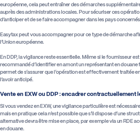
européenne, cela peut entraîner des démarches supplémentair
auprès des administrations locales. Pour sécuriser ces opératio
d’anticiper et de se faire accompagner dans les pays concernés
Easytax peut vous accompagner pour ce type de démarche afin 
l’Union européenne.
En DDP, la vigilance reste essentielle. Même si le fournisseur est
recommandé d’identifier en amont un représentant en douane f
permet de s’assurer que l’opération est effectivement traitée e
l’avoir anticipé.
Vente en EXW ou DDP : encadrer contractuellement le
Si vous vendez en EXW, une vigilance particulière est nécessaire.
mais en pratique cela n’est possible que s’il dispose d’une stru
alternative devra être mise en place, par exemple via un RDE a
en douane.