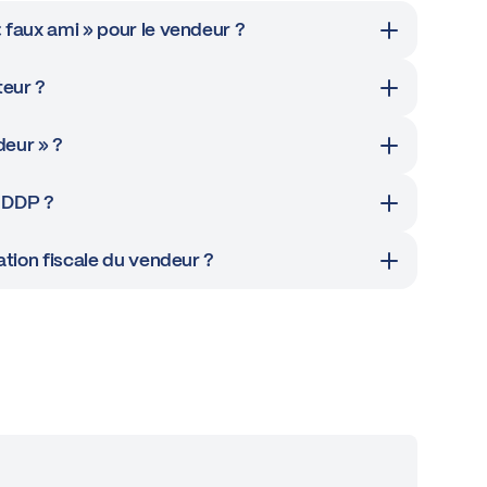
faux ami » pour le vendeur ?
teur ?
deur » ?
s DDP ?
tion fiscale du vendeur ?