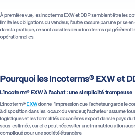
À première vue, les incoterms EXW et DDP semblent être les opt
limite les obligations du vendeur, l’autre rassure par une prise e
dans la pratique, ce sont aussi les deux incoterms qui génèrent le
opérationnelles.
Pourquoi les Incoterms® EXW et DDP
L’Incoterm® EXW à l’achat : une simplicité trompeuse
L’incoterm®
EXW
donne l’impression que l’acheteur garde le con
à disposition dans les locaux du vendeur, l’acheteur assume tous l
logistiques et les formalités douanières export dans le pays du 
sous-estimée, car elle peut nécessiter une immatriculation auprè
compliqué pour une société étrangère.