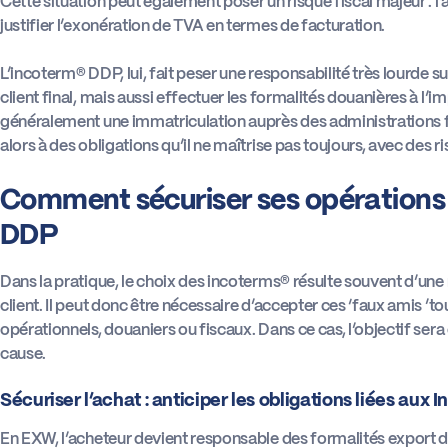
Cette situation peut également poser un risque fiscal majeur : 
justifier l’exonération de TVA en termes de facturation.
L’incoterm® DDP, lui, fait peser une responsabilité très lourde su
client final, mais aussi effectuer les formalités douanières à l’
généralement une immatriculation auprès des administrations f
alors à des obligations qu’il ne maîtrise pas toujours, avec des ri
Comment sécuriser ses opérations
DDP
Dans la pratique, le choix des incoterms® résulte souvent d’une
client. Il peut donc être nécessaire d’accepter ces ‘faux amis ’t
opérationnels, douaniers ou fiscaux. Dans ce cas, l’objectif se
cause.
Sécuriser l’achat : anticiper les obligations liées aux 
En EXW, l’acheteur devient responsable des formalités export da