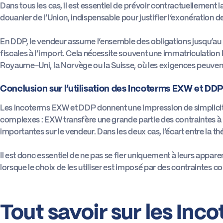
Dans tous les cas, il est essentiel de prévoir contractuellement l
douanier de l’Union, indispensable pour justifier l’exonération d
En DDP, le vendeur assume l’ensemble des obligations jusqu’au p
fiscales à l’import. Cela nécessite souvent une immatriculati
Royaume-Uni, la Norvège ou la Suisse, où les exigences peuvent
Conclusion sur l’utilisation des Incoterms EXW et DD
Les incoterms EXW et DDP donnent une impression de simplicité,
complexes : EXW transfère une grande partie des contraintes à l
importantes sur le vendeur. Dans les deux cas, l’écart entre la théo
Il est donc essentiel de ne pas se fier uniquement à leurs apparent
lorsque le choix de les utiliser est imposé par des contraintes 
Tout savoir sur les In