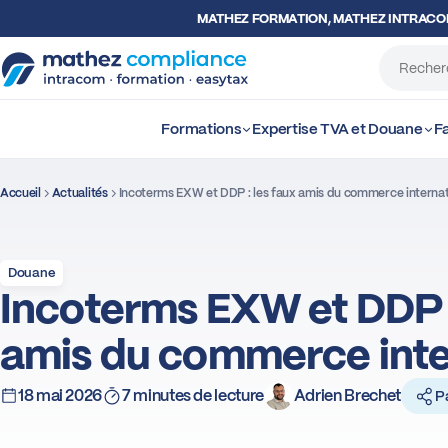
MATHEZ FORMATION, MATHEZ INTRAC
Formations
Expertise TVA et Douane
Fa
Accueil
Actualités
Incoterms EXW et DDP : les faux amis du commerce internat
Douane
Incoterms EXW et DDP :
amis du commerce inte
18 mai 2026
7 minutes de lecture
Adrien Brechet
P