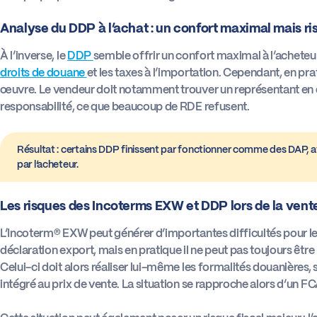
Analyse du DDP à l’achat : un confort maximal mais ri
À l’inverse, le
DDP
semble offrir un confort maximal à l’acheteur,
droits de douane
et les taxes à l’importation. Cependant, en pra
œuvre. Le vendeur doit notamment trouver un représentant en d
responsabilité, ce que beaucoup de RDE refusent.
Résultat : certains DDP finissent par fonctionner comme des DAP, 
par l’acheteur.
Les risques des Incoterms EXW et DDP lors de la vent
L’Incoterm® EXW peut générer d’importantes difficultés pour le 
déclaration export, mais en pratique il ne peut pas toujours ê
Celui-ci doit alors réaliser lui-même les formalités douanières,
intégré au prix de vente. La situation se rapproche alors d’un F