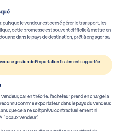
squé
 puisque le vendeur est censé gérer le transport, les
tique, cette promesse est souvent difficile à mettre en
ouane dans le pays de destination, prêt à engager sa
avec une gestion de l’importation finalement supportée
e
vendeur, car en théorie, l’acheteur prend en charge la
tre reconnu comme exportateur dans le pays du vendeur.
 sans que cela ne soit prévu contractuellement ni
CA ‘locaux vendeur’.