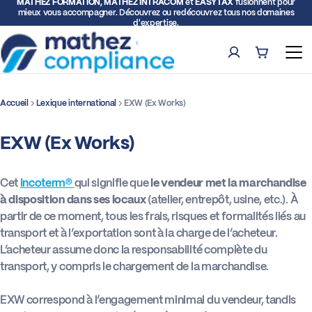
MATHEZ FORMATION, MATHEZ INTRACOM
et
EASYTAX
fusionnent pour
mieux vous accompagner. Découvrez ou redécouvrez tous nos domaines
d'expertise.
Compte
Panier (0)
Ouv
Accueil
Lexique international
EXW (Ex Works)
Rech
EXW (Ex Works)
Formations
Expertise TVA et Douane
Cet
Incoterm®
qui signifie que
le vendeur met la marchandise
à disposition dans ses locaux
(atelier, entrepôt, usine, etc.). À
partir de ce moment, tous les frais, risques et formalités liés au
Facturation électronique
transport et à l’exportation sont à la charge de l’acheteur.
L’acheteur assume donc la responsabilité complète du
Représentation fiscale
transport, y compris le chargement de la marchandise.
EXW correspond à l’engagement minimal du vendeur, tandis
Déclarations intracommunautaires