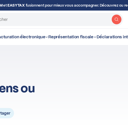
OM
et
EASYTAX
fusionnent pour mieux vous accompagner. Découvrez ou red
Rech
cturation électronique
Représentation fiscale
Déclarations i
iens ou
tager