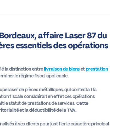
Bordeaux, affaire Laser 87 du
ères essentiels des opérations
ié la
distinction entre
livraison de biens
et
prestation
erminer le régime fiscal applicable.
upe laser de pièces métalliques, qui contestait la
ation fiscale considérait en effet ces opérations
t le statut de prestations de services.
Cette
itorialité et la déductibilité de la TVA.
alisés à ses clients pour justifier le caractère principal