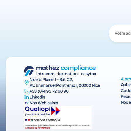
A pr
Nice la Plaine 1 - Bât C2,
Qui 
Av. Emmanuel Pontremoli, 06200 Nice
Code
+33 (0)4 93 72 66 90
Recr
Linkedin
Nos e
Nos Webinaires