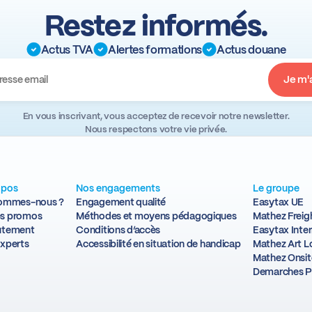
Restez informés.
Actus TVA
Alertes formations
Actus douane
En vous inscrivant, vous acceptez de recevoir notre newsletter.
Nous respectons votre vie privée.
opos
Nos engagements
Le groupe
sommes-nous ?
Engagement qualité
Easytax UE
s promos
Méthodes et moyens pédagogiques
Mathez Freig
utement
Conditions d’accès
Easytax Inter
xperts
Accessibilité en situation de handicap
Mathez Art Lo
Mathez Onsit
Demarches P