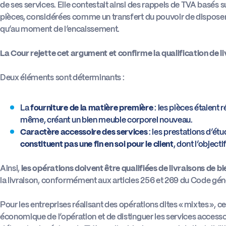
de ses services. Elle contestait ainsi des rappels de TVA basés su
pièces, considérées comme un transfert du pouvoir de disposer
qu’au moment de l’encaissement.
La Cour rejette cet argument et confirme la qualification de li
Deux éléments sont déterminants :
La
fourniture de la matière
première
: les pièces étaient 
même, créant un bien meuble corporel nouveau.
Caractère accessoire des services
: les prestations d’ét
constituent pas une fin en soi pour le client
, dont l’objecti
Ainsi,
les opérations doivent être qualifiées de livraisons de bi
la livraison, conformément aux articles 256 et 269 du Code gén
Pour les entreprises réalisant des opérations dites « mixtes », ce
économique de l’opération et de distinguer les services accesso