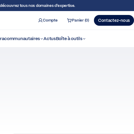
écouvrez tous nos domaines d'expertise.
Compte
Panier (0)
Contactez-nous
ercher
ntracommunautaires
Actus
Boîte à outils