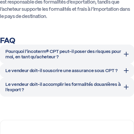
est responsable des formalités d’exportation, tandis que
l’acheteur supporte les formalités et frais à l’importation dans
Actus
le pays de destination.
Boîte à outils
FAQ
Pourquoi l’incoterm® CPT peut-il poser des risques pour
moi, en tant qu’acheteur ?
Le vendeur doit-il souscrire une assurance sous CPT ?
Le vendeur doit-il accomplir les formalités douanières à
l’export ?