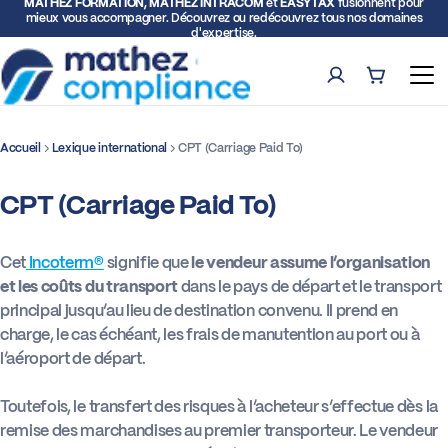
MATHEZ FORMATION, MATHEZ INTRACOM
et
EASYTAX
fusionnent pour
mieux vous accompagner. Découvrez ou redécouvrez tous nos domaines
d'expertise.
Compte
Panier (0)
Ouv
Accueil
Lexique international
CPT (Carriage Paid To)
Rech
CPT (Carriage Paid To)
Formations
Expertise TVA et Douane
Cet
Incoterm®
signifie que
le vendeur assume l’organisation
et les coûts du transport
dans le pays de départ et le transport
principal jusqu’au lieu de destination convenu. Il prend en
Facturation électronique
charge, le cas échéant, les frais de manutention au port ou à
l’aéroport de départ.
Représentation fiscale
Toutefois, le transfert des risques à l’acheteur s’effectue dès la
remise des marchandises au premier transporteur. Le vendeur
Déclarations intracommunautaires