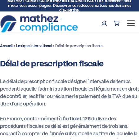
MATHEZ FORMATION, MATHEZ INTRACOM
et
EASYTAX
fusionnent pour
mieux vous accompagner. Découvrez ou redécouvrez tous nos domaines
d'expertise.
Compte
Panier (0)
Ouv
Accueil
Lexique international
Délai de prescription fiscale
Rech
Délai de prescription fiscale
Formations
Expertise TVA et Douane
Le délai de prescription fiscale désigne l’intervalle de temps
pendant laquelle l’administration fiscale est légalement en droit
de contrôler, rectifier ou réclamer le paiement de la TVA due au
Facturation électronique
titre d’une opération.
Représentation fiscale
En France, conformément à
l’article L176
du livre des
procédures fiscales ce délai est généralement de trois ans,
courant à compter de l’année suivant celle au titre de laquelle la
Déclarations intracommunautaires