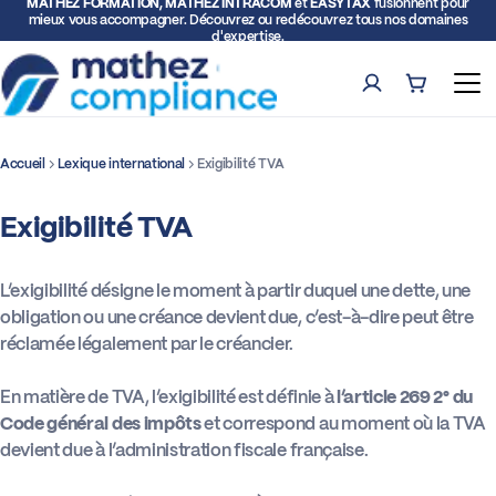
MATHEZ FORMATION, MATHEZ INTRACOM
et
EASYTAX
fusionnent pour
mieux vous accompagner. Découvrez ou redécouvrez tous nos domaines
d'expertise.
Compte
Panier (0)
Ouv
Accueil
Lexique international
Exigibilité TVA
Rech
Exigibilité TVA
Formations
Expertise TVA et Douane
L’exigibilité désigne le moment à partir duquel une dette, une
obligation ou une créance devient due, c’est-à-dire peut être
réclamée légalement par le créancier.
Facturation électronique
En matière de TVA, l’exigibilité est définie à
l’article 269 2° du
Représentation fiscale
Code général des impôts
et correspond au moment où la TVA
devient due à l’administration fiscale française.
Déclarations intracommunautaires