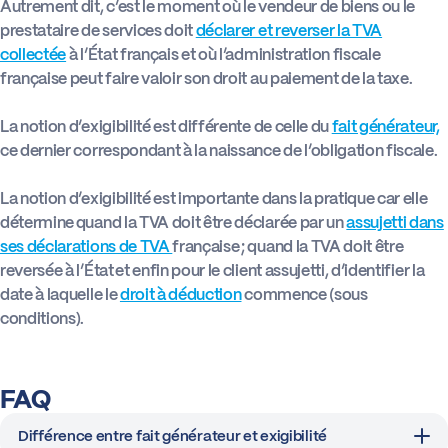
Autrement dit, c’est le moment où le vendeur de biens ou le
prestataire de services doit
déclarer et reverser la TVA
Actus
collectée
à l’État français et où l’administration fiscale
française peut faire valoir son droit au paiement de la taxe.
Boîte à outils
La notion d’exigibilité est différente de celle du
fait générateur,
ce dernier correspondant à la naissance de l’obligation fiscale.
La notion d’exigibilité est importante dans la pratique car elle
détermine quand la TVA doit être déclarée par un
assujetti dans
ses déclarations de TVA
française ; quand la TVA doit être
reversée à l’État et enfin pour le client assujetti, d’identifier la
date à laquelle le
droit à déduction
commence (sous
conditions).
FAQ
Différence entre fait générateur et exigibilité