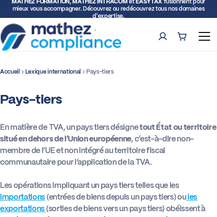
MATHEZ FORMATION, MATHEZ INTRACOM
et
EASYTAX
fusionnent pour
mieux vous accompagner. Découvrez ou redécouvrez tous nos domaines
d'expertise.
Compte
Panier (0)
Ouv
Accueil
Lexique international
Pays-tiers
Rech
Pays-tiers
Formations
Expertise TVA et Douane
En matière de TVA, un pays tiers désigne
tout État ou territoire
situé en dehors de l’Union européenne
, c’est-à-dire non-
membre de l’UE et non intégré au territoire fiscal
Facturation électronique
communautaire pour l’application de la TVA.
Représentation fiscale
Les opérations impliquant un pays tiers telles
que
les
importations
(entrées de biens depuis un pays tiers)
ou
le
s
exportations
(sorties de biens vers un pays tiers) obéissent à
Déclarations intracommunautaires