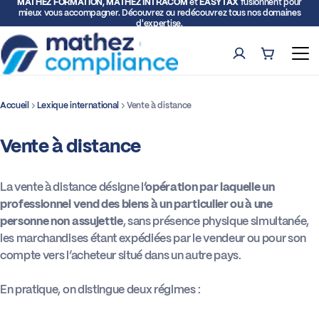
MATHEZ FORMATION, MATHEZ INTRACOM
et
EASYTAX
fusionnent pour
mieux vous accompagner. Découvrez ou redécouvrez tous nos domaines
d'expertise.
Compte
Panier (0)
Ouv
Accueil
Lexique international
Vente à distance
Rech
Vente à distance
Formations
Expertise TVA et Douane
La vente à distance désigne l
’opération par laquelle un
professionnel vend des biens à un particulier ou à une
personne non assujettie
, sans présence physique simultanée,
Facturation électronique
les marchandises étant expédiées par le vendeur ou pour son
compte vers l’acheteur situé dans un autre pays.
Représentation fiscale
En pratique, on distingue deux régimes :
Déclarations intracommunautaires