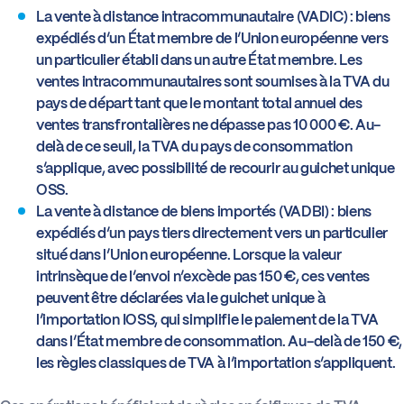
La vente à distance intracommunautaire (VADIC) : biens
expédiés d’un État membre de l’Union européenne vers
Actus
un particulier établi dans un autre État membre. Les
ventes intracommunautaires sont soumises à la TVA du
Boîte à outils
pays de départ tant que le montant total annuel des
ventes transfrontalières ne dépasse pas 10 000 €. Au-
delà de ce seuil, la TVA du pays de consommation
s’applique, avec possibilité de recourir au guichet unique
OSS.
La vente à distance de biens importés (VADBI) : biens
expédiés d’un pays tiers directement vers un particulier
situé dans l’Union européenne. Lorsque la valeur
intrinsèque de l’envoi n’excède pas 150 €, ces ventes
peuvent être déclarées via le guichet unique à
l’importation IOSS, qui simplifie le paiement de la TVA
dans l’État membre de consommation. Au-delà de 150 €,
les règles classiques de TVA à l’importation s’appliquent.