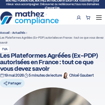
MATHEZ FORMATION, MATHEZ INTRACOM
et
EASYTAX
fusionnent pour
mieux vous accompagner. Découvrez ou redécouvrez tous nos domaines
d'expertise.
Compte
Panier (0)
Ouv
Accueil
Actualités
Rech
Les Plateformes Agréées (Ex-PDP) autorisées en France : tout ce que vous devez
savoir
Formations
TVA
Les Plateformes Agréées (Ex-PDP)
autorisées en France : tout ce que
Expertise TVA et Douane
vous devez savoir
Facturation électronique
19 mai 2026
5 minutes de lecture
Chloé Gaubert
Partager
Représentation fiscale
Déclarations intracommunautaires