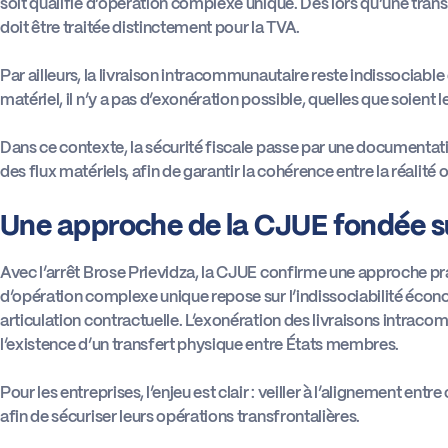
soit qualifié d’opération complexe unique. Dès lors qu’une tran
doit être traitée distinctement pour la TVA.
Par ailleurs, la livraison intracommunautaire reste indissociab
matériel, il n’y a pas d’exonération possible, quelles que soient
Dans ce contexte, la sécurité fiscale passe par une documentati
des flux matériels, afin de garantir la cohérence entre la réalité
Une approche de la CJUE fondée sur
Avec l’arrêt Brose Prievidza, la CJUE confirme une approche pra
d’opération complexe unique repose sur l’indissociabilité écono
articulation contractuelle. L’exonération des livraisons intraco
l’existence d’un transfert physique entre États membres.
Pour les entreprises, l’enjeu est clair : veiller à l’alignement entr
afin de sécuriser leurs opérations transfrontalières.