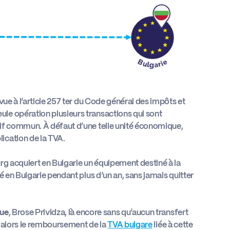
vue à l’article 257 ter du Code général des impôts et
le opération plusieurs transactions qui sont
tif commun. À défaut d’une telle unité économique,
ication de la TVA.
rg acquiert en Bulgarie un équipement destiné à la
é en Bulgarie pendant plus d’un an, sans jamais quitter
ue
, Brose Prividza, là encore sans qu’aucun transfert
de alors le remboursement de la
TVA bulgare
liée à cette