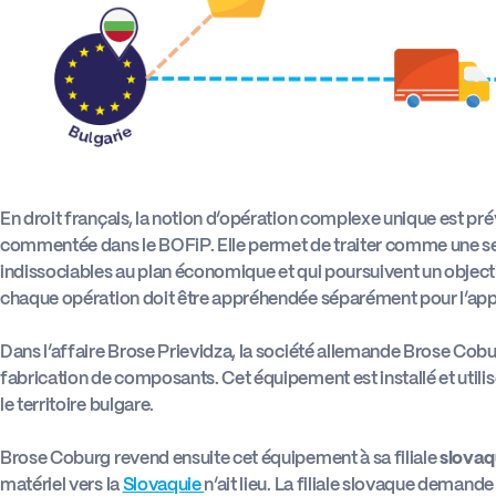
En droit français, la notion d’opération complexe unique est pré
commentée dans le BOFiP. Elle permet de traiter comme une seu
indissociables au plan économique et qui poursuivent un objec
chaque opération doit être appréhendée séparément pour l’appl
Dans l’affaire Brose Prievidza, la société allemande Brose Cobu
fabrication de composants. Cet équipement est installé et utilis
le territoire bulgare.
Brose Coburg revend ensuite cet équipement à sa filiale
slovaq
matériel vers la
Slovaquie
n’ait lieu. La filiale slovaque deman