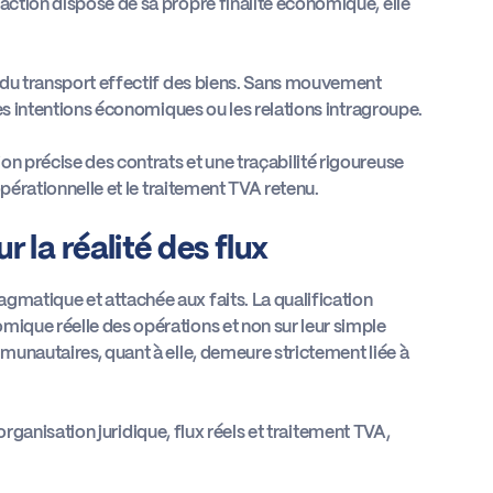
saction dispose de sa propre finalité économique, elle
le du transport effectif des biens. Sans mouvement
 les intentions économiques ou les relations intragroupe.
on précise des contrats et une traçabilité rigoureuse
 opérationnelle et le traitement TVA retenu.
 la réalité des flux
gmatique et attachée aux faits. La qualification
mique réelle des opérations et non sur leur simple
mmunautaires, quant à elle, demeure strictement liée à
e organisation juridique, flux réels et traitement TVA,