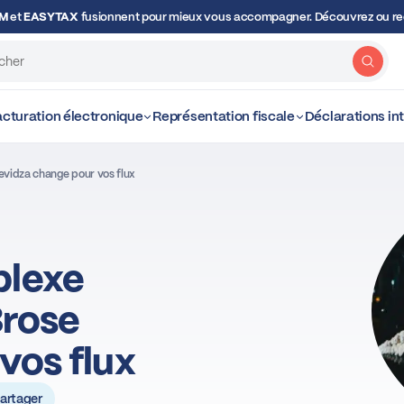
OM
et
EASYTAX
fusionnent pour mieux vous accompagner. Découvrez ou red
Rech
cturation électronique
Représentation fiscale
Déclarations i
evidza change pour vos flux
plexe
Brose
vos flux
artager