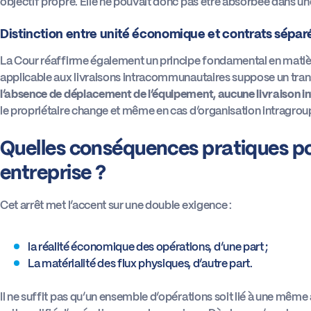
objectif propre. Elle ne pouvait donc pas être absorbée dans un
Distinction entre unité économique et contrats sépar
La Cour réaffirme également un principe fondamental en mati
applicable aux livraisons intracommunautaires suppose un trans
l’absence de déplacement de l’équipement, aucune livraison 
le propriétaire change et même en cas d’organisation intragrou
Quelles conséquences pratiques pou
entreprise ?
Cet arrêt met l’accent sur une double exigence :
la réalité économique des opérations, d’une part ;
La matérialité des flux physiques, d’autre part.
Il ne suffit pas qu’un ensemble d’opérations soit lié à une même