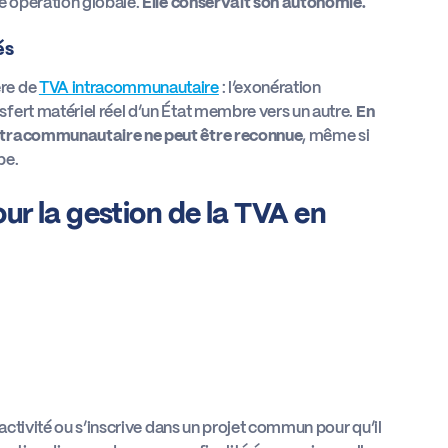
e opération globale.
Elle conservait son autonomie.
és
ère de
TVA intracommunautaire
: l’exonération
fert matériel réel d’un État membre vers un autre.
En
intracommunautaire ne peut être reconnue
, même si
pe.
r la gestion de la TVA en
 activité ou s’inscrive dans un projet commun pour qu’il