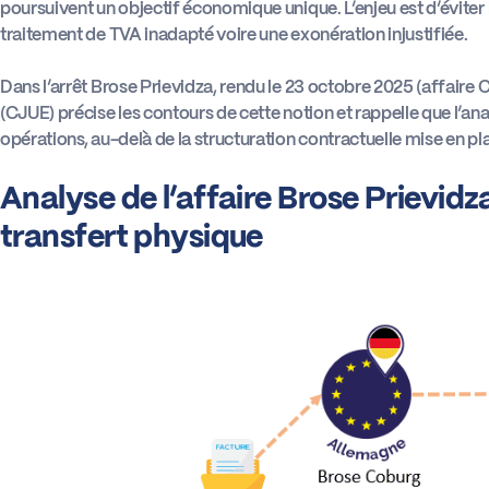
poursuivent un objectif économique unique. L’enjeu est d’éviter 
traitement de TVA inadapté voire une exonération injustifiée.
Dans l’arrêt Brose Prievidza, rendu le 23 octobre 2025 (affaire 
(CJUE) précise les contours de cette notion et rappelle que l’an
opérations, au-delà de la structuration contractuelle mise en pla
Analyse de l’affaire Brose Prievidz
transfert physique