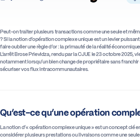
Peut-on traiter plusieurs transactions comme une seule et même 
? Si la notion d’opération complexe unique est un levier puissant 
faire oublier une règle d’or : la primauté de la réalité économiqu
L’arrêt Brose Prievidza, rendu par la CJUE le 23 octobre 2025, vi
notamment lorsqu’un bien change de propriétaire sans franchir
sécuriser vos flux intracommunautaires.
Qu’est-ce qu’une opération complex
La notion d’« opération complexe unique » est un concept clé en
considérer plusieurs prestations ou livraisons comme une seule 