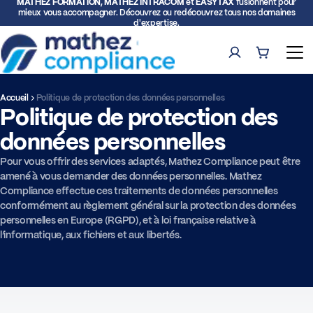
MATHEZ FORMATION, MATHEZ INTRACOM
et
EASYTAX
fusionnent pour
mieux vous accompagner. Découvrez ou redécouvrez tous nos domaines
d'expertise.
Compte
Panier (0)
Ouv
Accueil
Politique de protection des données personnelles
Politique de protection des
Rech
données personnelles
Formations
Pour vous offrir des services adaptés, Mathez Compliance peut être
amené à vous demander des données personnelles. Mathez
Expertise TVA et Douane
Compliance effectue ces traitements de données personnelles
conformément au règlement général sur la protection des données
personnelles en Europe (RGPD), et à loi française relative à
Facturation électronique
l’informatique, aux fichiers et aux libertés.
Représentation fiscale
Déclarations intracommunautaires