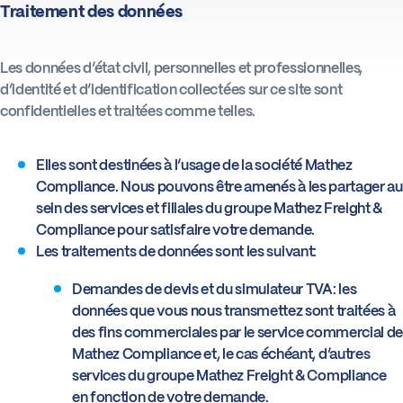
Traitement des données
Actus
Les données d’état civil, personnelles et professionnelles,
d’identité et d’identification collectées sur ce site sont
Boîte à outils
confidentielles et traitées comme telles.
Elles sont destinées à l’usage de la société Mathez
Compliance. Nous pouvons être amenés à les partager au
sein des services et filiales du groupe Mathez Freight &
Compliance pour satisfaire votre demande.
Les traitements de données sont les suivant:
Demandes de devis et du simulateur TVA: les
données que vous nous transmettez sont traitées à
des fins commerciales par le service commercial de
Mathez Compliance et, le cas échéant, d’autres
services du groupe Mathez Freight & Compliance
en fonction de votre demande.