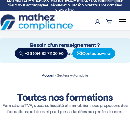
MATHEZ FORMATION, MATHEZ INTRACOM
et
EASYTAX
fusionnent pour
mieux vous accompagner. Découvrez ou redécouvrez tous nos domaines
d'expertise.
Compte
Panier (0)
Ouv
Besoin d’un renseignement ?
Rech
ou
+33 (0)4 93 72 66 90
Contactez-moi
Formations
Expertise TVA et Douane
Accueil
Secteur
Automobile
Facturation électronique
Toutes nos formations
Formations TVA, douane, fiscalité et immobilier: nous proposons des
Représentation fiscale
formations pointues et pratiques, adaptées aux professionnels.
Déclarations intracommunautaires