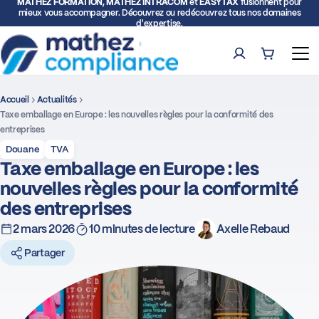
MATHEZ FORMATION, MATHEZ INTRACOM
et
EASYTAX
fusionnent pour
mieux vous accompagner. Découvrez ou redécouvrez tous nos domaines
d'expertise.
Compte
Panier (0)
Ouv
Accueil
Actualités
Rech
Taxe emballage en Europe : les nouvelles règles pour la conformité des
entreprises
Formations
Douane
TVA
Taxe emballage en Europe : les
nouvelles règles pour la conformité
Expertise TVA et Douane
des entreprises
Facturation électronique
2 mars 2026
10 minutes de lecture
Axelle Rebaud
Partager
Représentation fiscale
Déclarations intracommunautaires