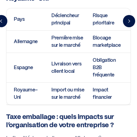
Déclencheur
Risque
Pays
principal
prioritaire
Première mise
Blocage
Allemagne
sur le marché
marketplace
Obligation
Livraison vers
Espagne
B2B
client local
fréquente
Royaume-
Import ou mise
Impact
Uni
sur le marché
financier
Taxe emballage : quels impacts sur
l’organisation de votre entreprise ?