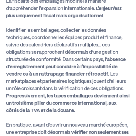
La fiscalité des emballages modifie la manière
d’appréhender l’expansion internationale.
L’enjeu n’est
plus uniquement fiscal mais organisationnel
.
Identifier les emballages, collecter les données
techniques, coordonner les équipes produit et finance,
suivre des calendriers déclaratifs multiples… ces
obligations se rapprochent désormais d’une gestion
structurée de conformité. Dans certains pays,
l’absence
d’enregistrement peut conduire à l’impossibilité de
vendre ou à un rattrapage financier rétroactif
. Les
marketplaces et partenaires logistiques jouent d’ailleurs
un rôle croissant dans la vérification de ces obligations.
Progressivement, les taxes emballages deviennent ainsi
un troisième pilier du commerce international, aux
côtés de la TVA et de la douane.
En pratique, avant d’ouvrir un nouveau marché européen,
une entreprise doit désormais
vérifier non seulement ses