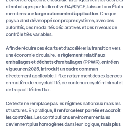
d’emballages par la directive 94/62/CE, laissant aux États
membres une
large autonomie d’application
. Chaque
pays a ainsi développé son propre système, avec des
autorités, des modalités déclaratives et des niveaux de
contrôle très variables.
Afin de réduire ces écarts et d’accélérer la transition vers
une économie circulaire, le
règlement relatif aux
emballages et déchets d’emballages (PPWR), entré en
vigueur en 2025
,
introduit un cadre commun
directement applicable. Il fixe notamment des exigences
en matière de recyclabilité, de contenu recyclé minimal et
de traçabilité des flux.
Ce texte ne remplace pas les régimes nationaux mais les
structures. En pratique, il
renforce leur portée et accroît
les contrôles
. Les contributions environnementales
deviennent
plus homogènes
dans leur logique,
mais plus