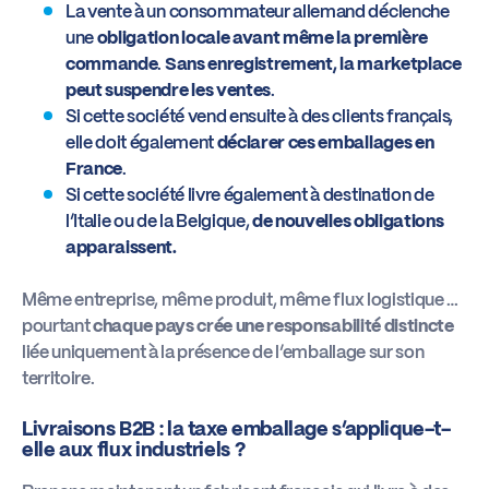
La vente à un consommateur allemand déclenche
une
obligation locale avant même la première
commande
.
Sans enregistrement, la marketplace
peut suspendre les ventes
.
Si cette société vend ensuite à des clients français,
elle doit également
déclarer ces emballages en
France
.
Si cette société livre également à destination de
l’Italie ou de la Belgique,
de nouvelles obligations
apparaissent.
Même entreprise, même produit, même flux logistique …
pourtant
chaque pays crée une responsabilité distincte
liée uniquement à la présence de l’emballage sur son
territoire.
Livraisons B2B : la taxe emballage s’applique-t-
elle aux flux industriels ?