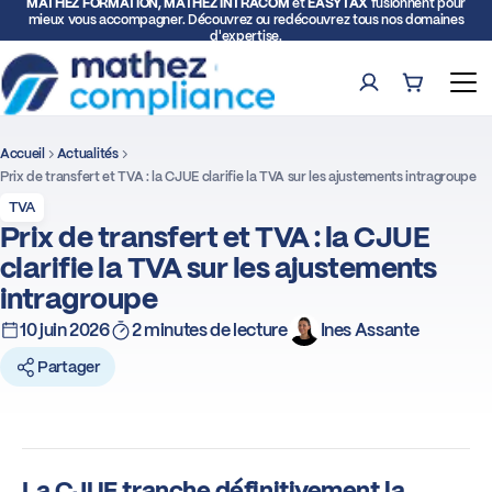
MATHEZ FORMATION, MATHEZ INTRACOM
et
EASYTAX
fusionnent pour
mieux vous accompagner. Découvrez ou redécouvrez tous nos domaines
d'expertise.
Compte
Panier (0)
Ouv
Accueil
Actualités
Rech
Prix de transfert et TVA : la CJUE clarifie la TVA sur les ajustements intragroupe
TVA
Formations
Prix de transfert et TVA : la CJUE
clarifie la TVA sur les ajustements
Expertise TVA et Douane
intragroupe
10 juin 2026
2 minutes de lecture
Ines Assante
Facturation électronique
Partager
Représentation fiscale
Déclarations intracommunautaires
La CJUE tranche définitivement la