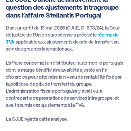
question des ajustements intragroupe
Actus
dans l’affaire Stellantis Portugal
Dans un arrêt du 13 mai 2026 (CJUE, C-603/24), la Cour
Boîte à outils
de justice de l’Union européenne a précisé le
régime de
TVA
applicable aux ajustements de prix de transfert au
sein des groupes internationaux.
L’affaire concernait un distributeur automobile portugais
dont la marge bénéficiaire avait été ajustée en fin
d’exercice pour atteindre le niveau de rentabilité fixé par
la politique de prix de transfert du groupe.
L’administration fiscale portugaise y avait vu la
contrepartie de prestations de services intragroupe, et
avait soumis ces ajustements à la TVA.
La CJUE rejette cette analyse.