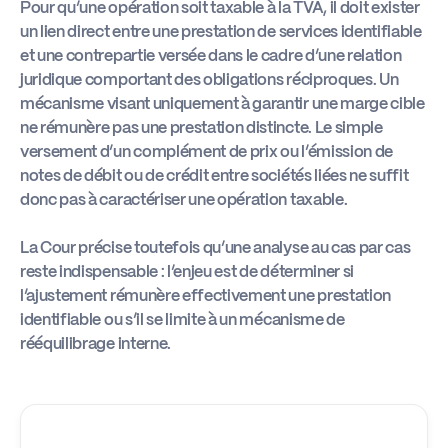
Pour qu’une opération soit taxable à la TVA, il doit exister
un lien direct entre une prestation de services identifiable
et une contrepartie versée dans le cadre d’une relation
juridique comportant des obligations réciproques. Un
mécanisme visant uniquement à garantir une marge cible
ne rémunère pas une prestation distincte. Le simple
versement d’un complément de prix ou l’émission de
notes de débit ou de crédit entre sociétés liées ne suffit
donc pas à caractériser une opération taxable.
La Cour précise toutefois qu’une analyse au cas par cas
reste indispensable : l’enjeu est de déterminer si
l’ajustement rémunère effectivement une prestation
identifiable ou s’il se limite à un mécanisme de
rééquilibrage interne.