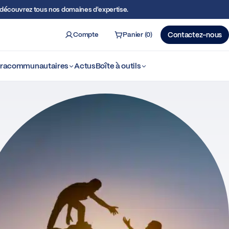
écouvrez tous nos domaines d'expertise.
Compte
Panier (0)
Contactez-nous
ercher
ntracommunautaires
Actus
Boîte à outils