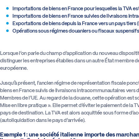
Importations de biens en France pour lesquelles la TVA es
Importations de biens en France suivies de livraisons int
Exportations de biens depuis la France vers un pays tiers (
Opérations sous régimes douaniers ou fiscaux suspensifs s
Lorsque l’on parle du champ d’application du nouveau dispositif
distinguer les entreprises établies dans un autre État membre 
européenne.
Jusqu’à présent, l’ancien régime de représentation fiscale ponct
biens en France suivis de livraisons intracommunautaires vers d
Membres de l’UE. Au regard de la douane, cette opération est s
Mise en libre pratique ». Elle permet d’éviter le paiement de la T
pays de destination. La TVA est alors acquittée sous forme d’a
(autoliquidation dans le pays d’arrivée).
Exemple 1 : une société italienne importe des marchand