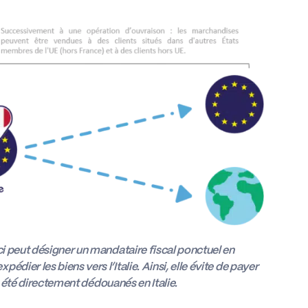
ci peut désigner un mandataire fiscal ponctuel en
dier les biens vers l’Italie. Ainsi, elle évite de payer
nt été directement dédouanés en Italie.