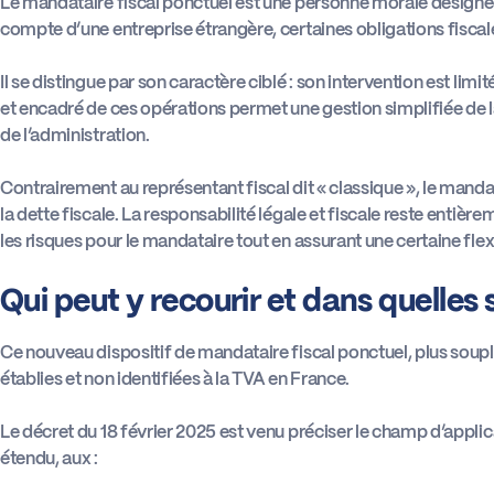
Le mandataire fiscal ponctuel est une personne morale désign
compte d’une entreprise étrangère, certaines obligations fisca
Il se distingue par son caractère ciblé : son intervention est lim
et encadré de ces opérations permet une gestion simplifiée de l
de l’administration.
Contrairement au représentant fiscal dit « classique », le mand
la dette fiscale. La responsabilité légale et fiscale reste entiè
les risques pour le mandataire tout en assurant une certaine flex
Qui peut y recourir et dans quelles 
Ce nouveau dispositif de mandataire fiscal ponctuel, plus soupl
établies et non identifiées à la TVA en France.
Le décret du 18 février 2025 est venu préciser le champ d’applic
étendu, aux :