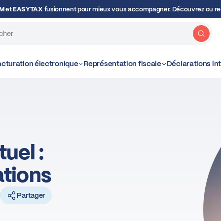
OM
et
EASYTAX
fusionnent pour mieux vous accompagner. Découvrez ou red
Rech
cturation électronique
Représentation fiscale
Déclarations i
uel :
ations
d
Partager