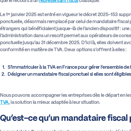
que le recours à un
représentant fiscal
classique.
Le 1ᵉʳ janvier 2025 est entré en vigueur le décret 2025-153 supp
ponctuelle, désormais remplacé par celui de mandataire fiscal 
étrangers qui bénéficiaient jusque-là de l’ancien dispositif : un
l’administration dans un rescrit permet aux opérateurs de conse
ponctuelle jusqu’au 31 décembre 2025. D’ici là, elles doivent avo
conformité en matière de TVA. Deux options s’offrent à elles :
S’immatriculer à la TVA en France pour gérer l’ensemble de l
Désigner un mandataire fiscal ponctuel si elles sont éligible
Nous pouvons accompagner les entreprises dès le départ en les 
TVA
, la solution la mieux adaptée à leur situation.
Qu’est-ce qu’un mandataire fiscal 