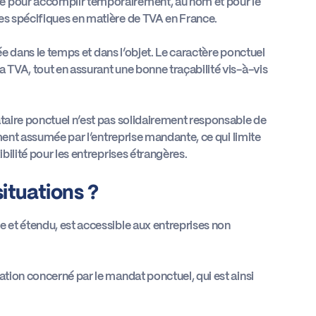
ée pour accomplir temporairement, au nom et pour le
les spécifiques en matière de TVA en France.
itée dans le temps et dans l’objet. Le caractère ponctuel
a TVA, tout en assurant une bonne traçabilité vis-à-vis
ataire ponctuel n’est pas solidairement responsable de
rement assumée par l’entreprise mandante, ce qui limite
ibilité pour les entreprises étrangères.
situations ?
e et étendu, est accessible aux entreprises non
ation concerné par le mandat ponctuel, qui est ainsi