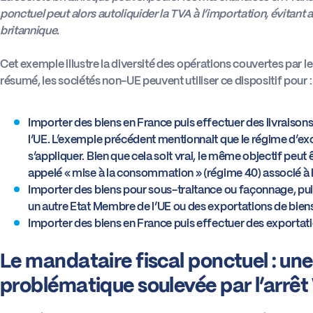
ponctuel peut alors autoliquider la TVA à l’importation, évitant a
britannique.
Cet exemple illustre la diversité des opérations couvertes par 
résumé, les sociétés non-UE peuvent utiliser ce dispositif pour :
Importer des biens en France puis effectuer des livraiso
l’UE. L’exemple précédent mentionnait que le régime d’exon
s’appliquer. Bien que cela soit vrai, le même objectif peut 
appelé « mise à la consommation » (régime 40) associé à l
Importer des biens pour sous-traitance ou façonnage, pui
un autre Etat Membre de l’UE ou des exportations de biens 
Importer des biens en France puis effectuer des exportatio
Le mandataire fiscal ponctuel : une
problématique soulevée par l’arrêt 