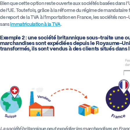
Bien que cette option reste ouverte aux sociétés basées dans l’UE
de l’UE. Toutefois, grâce à la réforme du régime de mandataire fi
de report de la TVA à l’importation en France, les sociétés no
sans
immatriculation à la TVA
.
Exemple 2 : une société britannique sous-traite une ou
marchandises sont expédiées depuis le Royaume-Uni ve
transformés, ils sont vendus à des clients situés dans 
La société britannique peut expédier les marchandises en Franc