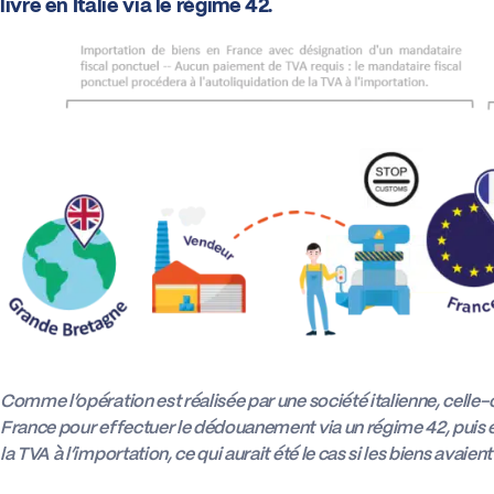
livre en Italie via le régime 42.
Comme l’opération est réalisée par une société italienne, celle-
France pour effectuer le dédouanement via un régime 42, puis expé
la TVA à l’importation, ce qui aurait été le cas si les biens avaie