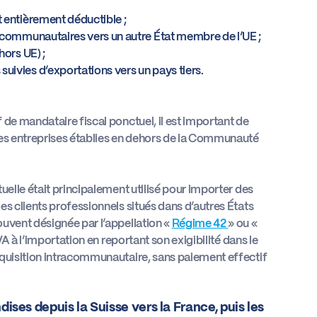
t entièrement déductible ;
racommunautaires vers un autre État membre de l’UE ;
hors UE) ;
uivies d’exportations vers un pays tiers.
 de mandataire fiscal ponctuel, il est important de
des entreprises établies en dehors de la Communauté
uelle était principalement utilisé pour importer des
es clients professionnels situés dans d’autres États
ouvent désignée par l’appellation «
Régime 42
» ou «
VA à l’importation en reportant son exigibilité dans le
cquisition intracommunautaire, sans paiement effectif
ises depuis la Suisse vers la France, puis les