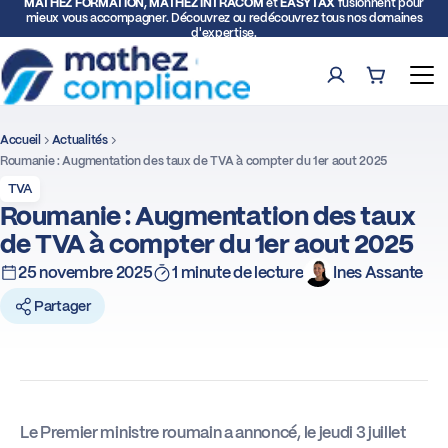
MATHEZ FORMATION, MATHEZ INTRACOM
et
EASYTAX
fusionnent pour
mieux vous accompagner. Découvrez ou redécouvrez tous nos domaines
d'expertise.
Compte
Panier (0)
Ouv
Accueil
Actualités
Rech
Roumanie : Augmentation des taux de TVA à compter du 1er aout 2025
TVA
Formations
Roumanie : Augmentation des taux
de TVA à compter du 1er aout 2025
Expertise TVA et Douane
25 novembre 2025
1 minute de lecture
Ines Assante
Partager
Facturation électronique
Représentation fiscale
Le Premier ministre roumain a annoncé, le jeudi 3 juillet
Déclarations intracommunautaires