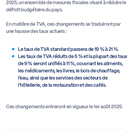
2025, un ensemble de mesures fiscales visant à réduire le
déficit budgétaire du pays.
Actus
En matière de TVA, ces changements se traduiront par
une hausse des taux actuels :
Boîte à outils
Le taux de TVA standard passera de 19 % à 21 %.
Les taux de TVA réduits de 5 % et la plupart des taux
de 9 % seront unifiés à 11 %, couvrant les aliments,
les médicaments, les livres, le bois de chauffage,
l’eau, ainsi que les services des secteurs de
l’hôtellerie, de la restauration et des cafés.
Ces changements entreront en vigueur le 1er août 2025.