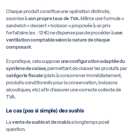
Chaque produit constitue une opération distincte,
soumise à
son propre taux de TVA.
Même une formule «
sandwich + dessert + boisson » proposée à un prix
forfaitaire (ex. : 12 €) ne dispense pas de procéder à
une
ventilation comptable selon la nature de chaque
composant
.
En pratique, cela suppose
une configuration adaptée du
système de caisse,
permettant de classer les produits par
catégorie fiscale
(plats à consommer immédiatement,
produits conditionnés pour la conservation, boissons
alcooliques, etc) afin d’assurer une correcte collecte de
TVA.
Le cas (pas si simple) des sushis
La
vente de sushis et de makis
a longtemps posé
question.