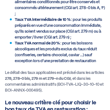
alimentaires conditionnés pour être conservés et
consommés ultérieurement (CGI art. 278-0 bis A, 1°)
;
Taux TVA intermédiaire de 10 %
: pour les produits
préparés en vue d’une consommation immédiate,
qu’ils soient vendus sur place (CGI art. 279 m) ou à
emporter / livrer (CGI art. 279 n) ;
Taux TVA normal de 20 %
: pour les boissons
alcooliques et les produits exclus du taux réduit
(confiseries, certains chocolat, caviar …) sauf
exception lors d’une prestation de restauration
Le détail des taux applicables est précisé dans les articles
278, 278-0 bis, 279 m et 279-n du CGI
, et dans les
commentaires administratifs (BOI-TVA-LIQ-30-10-10 et
BOI-ANNX-000495).
Le nouveau critère clé pour choisir le
bon taux de TVA en restauration :