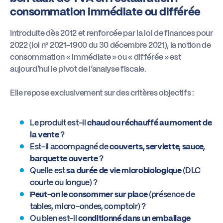
consommation immédiate ou différée
Introduite dès 2012 et renforcée par la loi de finances pour
2022 (loi n° 2021-1900 du 30 décembre 2021), la notion de
consommation « immédiate » ou « différée » est
aujourd’hui le pivot de l’analyse fiscale.
Elle repose exclusivement sur des critères objectifs :
Le produit est-il
chaud ou réchauffé au moment de
la vente
?
Est-il accompagné de
couverts, serviette, sauce,
barquette ouverte
?
Quelle est
sa durée de vie microbiologique
(DLC
courte ou longue) ?
Peut-on le consommer sur place
(présence de
tables, micro-ondes, comptoir) ?
Ou bien est-il
conditionné dans un emballage