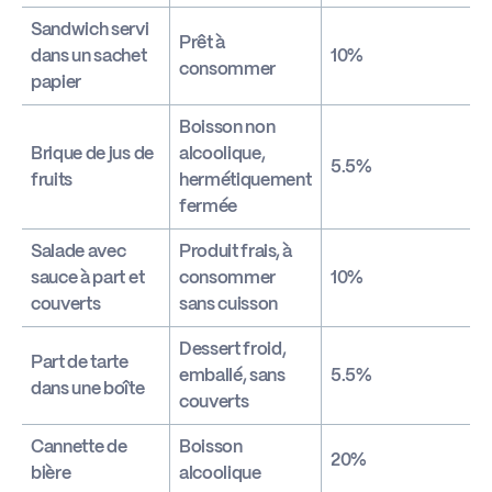
Sandwich servi
Prêt à
dans un sachet
10%
consommer
papier
Boisson non
Brique de jus de
alcoolique,
5.5%
fruits
hermétiquement
fermée
Salade avec
Produit frais, à
sauce à part et
consommer
10%
couverts
sans cuisson
Dessert froid,
Part de tarte
emballé, sans
5.5%
dans une boîte
couverts
Cannette de
Boisson
20%
bière
alcoolique