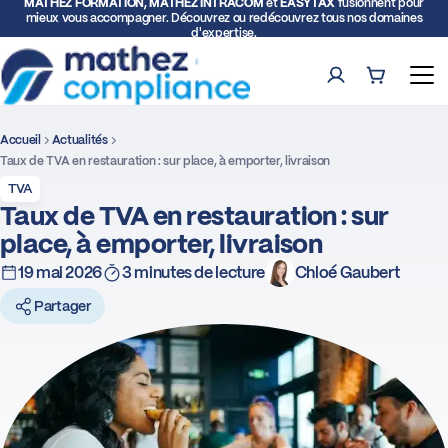
MATHEZ FORMATION, MATHEZ INTRACOM
et
EASYTAX
fusionnent pour
mieux vous accompagner. Découvrez ou redécouvrez tous nos domaines
d'expertise.
Compte
Panier (0)
Ouv
Accueil
Actualités
Rech
Taux de TVA en restauration : sur place, à emporter, livraison
TVA
Formations
Taux de TVA en restauration : sur
place, à emporter, livraison
Expertise TVA et Douane
19 mai 2026
3 minutes de lecture
Chloé Gaubert
Partager
Facturation électronique
Représentation fiscale
Déclarations intracommunautaires