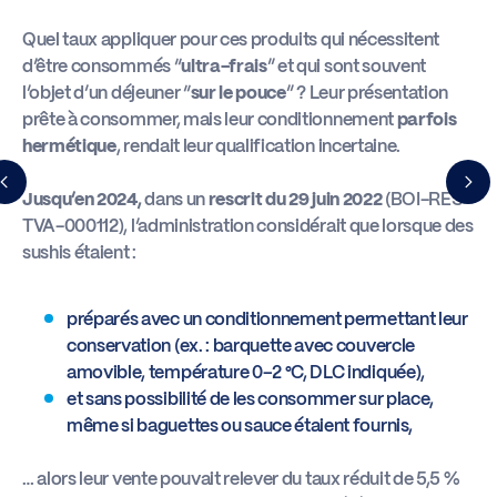
Quel taux appliquer pour ces produits qui nécessitent
d’être consommés “
ultra-frais
” et qui sont souvent
l’objet d’un déjeuner “
sur le pouce
” ? Leur présentation
prête à consommer, mais leur conditionnement
parfois
hermétique
, rendait leur qualification incertaine.
Jusqu’en 2024,
dans un
rescrit du 29 juin 2022
(BOI-RES-
TVA-000112), l’administration considérait que lorsque des
sushis étaient :
préparés avec un conditionnement permettant leur
conservation (ex. : barquette avec couvercle
amovible, température 0–2 °C, DLC indiquée),
et sans possibilité de les consommer sur place,
même si baguettes ou sauce étaient fournis,
… alors leur vente pouvait relever du taux réduit de 5,5 %