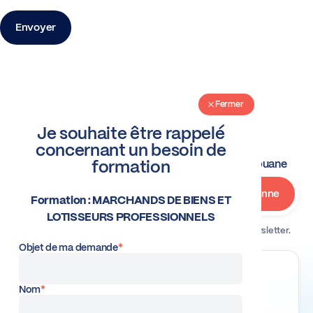
Fermer
Fermer
Je souhaite envoyer cette
Je souhaite être rappelé
Restez informés.
concernant un besoin de
formation à un collègue
formation
Actus TVA
Alertes formations
Actus douane
Formation : MARCHANDS DE BIENS ET
Formation : MARCHANDS DE BIENS ET
LOTISSEURS PROFESSIONNELS
LOTISSEURS PROFESSIONNELS
E-mail destinataire
En vous inscrivant, vous acceptez de recevoir notre newsletter.
*
Nous respectons votre vie privée.
Objet de ma demande
*
Mon e-mail
*
Nom
*
Nice la Plaine 1 - Bât C2,